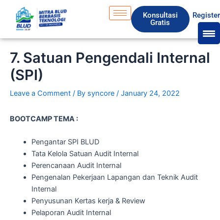
Skip
S
Konsultasi
Registe
to
e
Gratis
content
a
r
7. Satuan Pengendali Internal
c
(SPI)
h
Leave a Comment
/ By
syncore
/
January 24, 2022
BOOTCAMP TEMA :
Pengantar SPI BLUD
Tata Kelola Satuan Audit Internal
Perencanaan Audit Internal
Pengenalan Pekerjaan Lapangan dan Teknik Audit
Internal
Penyusunan Kertas kerja & Review
Pelaporan Audit Internal