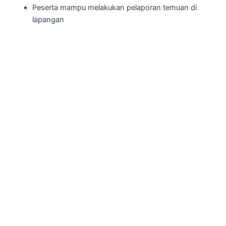
Peserta mampu melakukan pelaporan temuan di
lapangan
FORMULIR PENDAFTARAN
(klik)
BOOTCAMP LAINNYA
(klik)
FASILITAS :
Materi
Ruang Rapat Hotel
1x Makan Siang dan 2x Coffe Break
Sertifikat