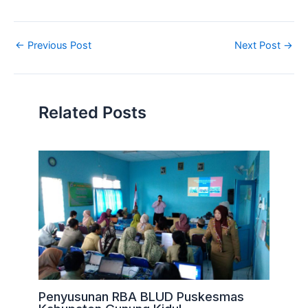
←
Previous Post
Next Post
→
Related Posts
Penyusunan RBA BLUD Puskesmas