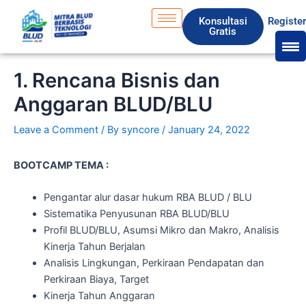
Skip
S
Konsultasi
Registe
to
e
Gratis
content
a
r
1. Rencana Bisnis dan
c
Anggaran BLUD/BLU
h
Leave a Comment
/ By
syncore
/
January 24, 2022
BOOTCAMP TEMA :
Pengantar alur dasar hukum RBA BLUD / BLU
Sistematika Penyusunan RBA BLUD/BLU
Profil BLUD/BLU, Asumsi Mikro dan Makro, Analisis
Kinerja Tahun Berjalan
Analisis Lingkungan, Perkiraan Pendapatan dan
Perkiraan Biaya, Target
Kinerja Tahun Anggaran