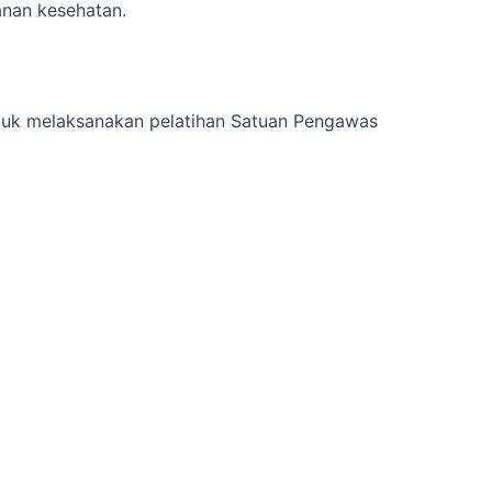
nan kesehatan.
ntuk melaksanakan pelatihan Satuan Pengawas
 yang jelas. Apa yang ingin dicapai melalui pelatihan
an pemahaman tentang peran dan tanggung jawab
wasan, dan pemahaman mendalam tentang peraturan
saja keterampilan yang perlu ditingkatkan oleh
ubahan dalam regulasi atau prosedur yang harus
kebutuhan dan preferensi peserta. Ini bisa berupa