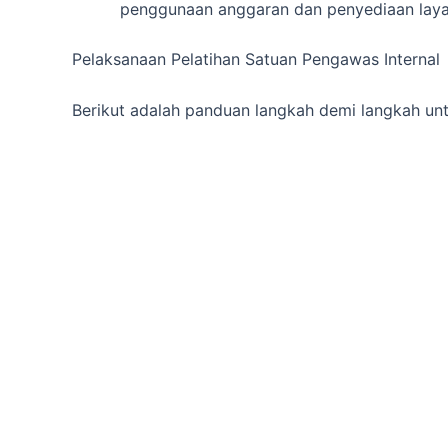
penggunaan anggaran dan penyediaan laya
Pelaksanaan Pelatihan Satuan Pengawas Internal
Berikut adalah panduan langkah demi langkah u
Internal di Rumah Sakit BLUD:
Menetapkan Tujuan Pelatihan
Sebelum memulai pelatihan, tentukan tujuan
ini? Tujuan ini harus mencakup peningkat
mereka, peningkatan keterampilan penga
dan kebijakan yang berlaku.
Identifikasi Kebutuhan Pelatihan
Lakukan evaluasi kebutuhan pelatihan. Apa 
Satuan Pengawas Internal? Apakah ada per
mereka ketahui?
Pilih Metode Pelatihan yang Tepat
Pilih metode pelatihan yang sesuai dengan 