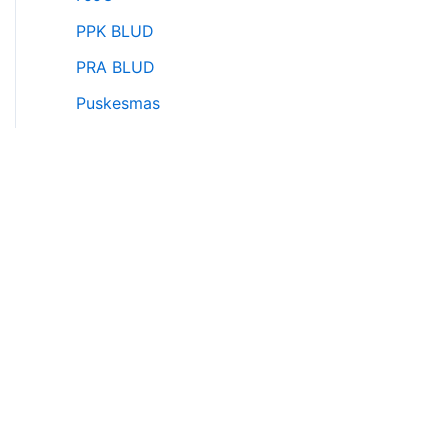
PPK BLUD
PRA BLUD
Puskesmas
Puskesmas
RBA
RSUD
SMKN
SMKN
SPAM
STUDI KASUS
Teknis BLUD/BLU
UPDB