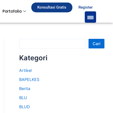
S
Konsultasi Gratis
Register
Portofolio
e
a
r
c
Cari
h
Kategori
Artikel
BAPELKES
Berita
BLU
BLUD