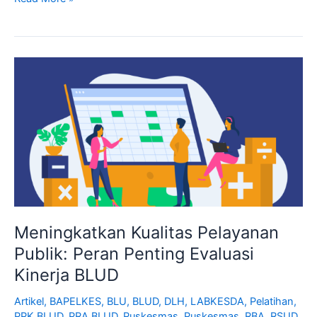
Meningkatkan
Kualitas
Pelayanan
Publik:
Peran
Penting
Evaluasi
Kinerja
BLUD
Meningkatkan Kualitas Pelayanan
Publik: Peran Penting Evaluasi
Kinerja BLUD
Artikel
,
BAPELKES
,
BLU
,
BLUD
,
DLH
,
LABKESDA
,
Pelatihan
,
PPK BLUD
,
PRA BLUD
,
Puskesmas
,
Puskesmas
,
RBA
,
RSUD
,