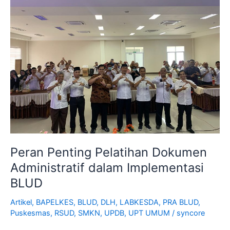
Pelatihan
Dokumen
Administratif
dalam
Implementasi
BLUD
Peran Penting Pelatihan Dokumen
Administratif dalam Implementasi
BLUD
Artikel
,
BAPELKES
,
BLUD
,
DLH
,
LABKESDA
,
PRA BLUD
,
Puskesmas
,
RSUD
,
SMKN
,
UPDB
,
UPT UMUM
/
syncore