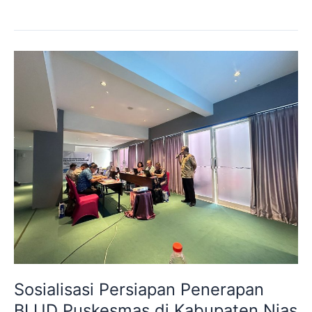
Sosialisasi
Persiapan
Penerapan
BLUD
Puskesmas
di
Kabupaten
Nias
Dimulai
dengan
Meriah
Sosialisasi Persiapan Penerapan
BLUD Puskesmas di Kabupaten Nias