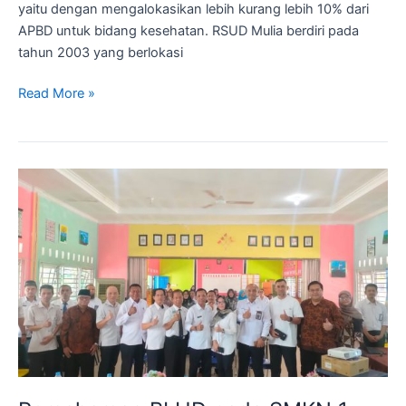
yaitu dengan mengalokasikan lebih kurang lebih 10% dari
APBD untuk bidang kesehatan. RSUD Mulia berdiri pada
tahun 2003 yang berlokasi
Read More »
Pemahaman
BLUD
pada
SMKN
1
Bintan
Utara
Kepulauan
Riau