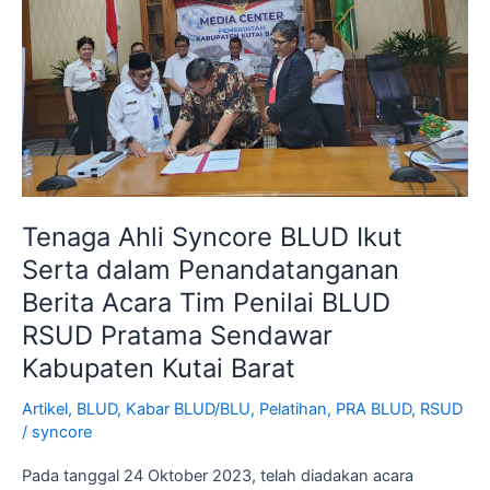
Serta
dalam
Penandatanganan
Berita
Acara
Tim
Penilai
BLUD
RSUD
Tenaga Ahli Syncore BLUD Ikut
Pratama
Serta dalam Penandatanganan
Sendawar
Kabupaten
Berita Acara Tim Penilai BLUD
Kutai
RSUD Pratama Sendawar
Barat
Kabupaten Kutai Barat
Artikel
,
BLUD
,
Kabar BLUD/BLU
,
Pelatihan
,
PRA BLUD
,
RSUD
/
syncore
Pada tanggal 24 Oktober 2023, telah diadakan acara