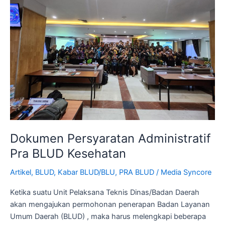
Pra
BLUD
Kesehatan
Dokumen Persyaratan Administratif
Pra BLUD Kesehatan
Artikel
,
BLUD
,
Kabar BLUD/BLU
,
PRA BLUD
/
Media Syncore
Ketika suatu Unit Pelaksana Teknis Dinas/Badan Daerah
akan mengajukan permohonan penerapan Badan Layanan
Umum Daerah (BLUD) , maka harus melengkapi beberapa