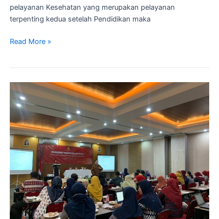
pelayanan Kesehatan yang merupakan pelayanan
terpenting kedua setelah Pendidikan maka
Read More »
Workshop
Penerapan
Persiapan
BLUD
pada
BPKPD,
Puskesmas,
Labkes
dan
RSUD
Kabupaten
Sragen