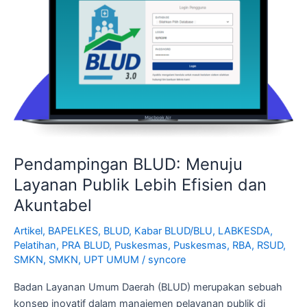
Menuju
Layanan
Publik
Lebih
Efisien
dan
Akuntabel
Pendampingan BLUD: Menuju
Layanan Publik Lebih Efisien dan
Akuntabel
Artikel
,
BAPELKES
,
BLUD
,
Kabar BLUD/BLU
,
LABKESDA
,
Pelatihan
,
PRA BLUD
,
Puskesmas
,
Puskesmas
,
RBA
,
RSUD
,
SMKN
,
SMKN
,
UPT UMUM
/
syncore
Badan Layanan Umum Daerah (BLUD) merupakan sebuah
konsep inovatif dalam manajemen pelayanan publik di