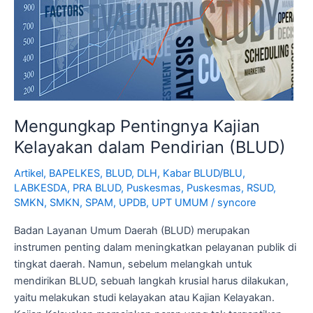
Mengungkap Pentingnya Kajian
Kelayakan dalam Pendirian (BLUD)
Artikel
,
BAPELKES
,
BLUD
,
DLH
,
Kabar BLUD/BLU
,
LABKESDA
,
PRA BLUD
,
Puskesmas
,
Puskesmas
,
RSUD
,
SMKN
,
SMKN
,
SPAM
,
UPDB
,
UPT UMUM
/
syncore
Badan Layanan Umum Daerah (BLUD) merupakan
instrumen penting dalam meningkatkan pelayanan publik di
tingkat daerah. Namun, sebelum melangkah untuk
mendirikan BLUD, sebuah langkah krusial harus dilakukan,
yaitu melakukan studi kelayakan atau Kajian Kelayakan.