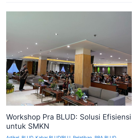
Workshop
Pra
BLUD:
Solusi
Efisiensi
untuk
SMKN
Workshop Pra BLUD: Solusi Efisiensi
untuk SMKN
Artikel
,
BLUD
,
Kabar BLUD/BLU
,
Pelatihan
,
PRA BLUD
,