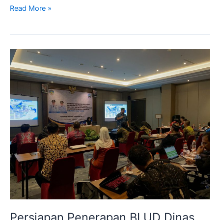
Read More »
Persiapan
Penerapan
BLUD
Dinas
Kesehatan
Kabupaten
Tana
Tidung
Persiapan Penerapan BLUD Dinas