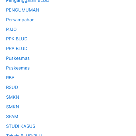
Penganggaran BLUD
PENGUMUMAN
Persampahan
PJJO
PPK BLUD
PRA BLUD
Puskesmas
Puskesmas
RBA
RSUD
SMKN
SMKN
SPAM
STUDI KASUS
Teknis BLUD/BLU