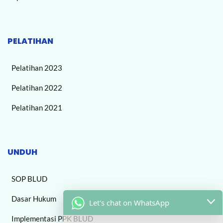
PELATIHAN
Pelatihan 2023
Pelatihan 2022
Pelatihan 2021
UNDUH
SOP BLUD
Let's chat on WhatsApp
Dasar Hukum
Halo kami dari
Tim Konsultan
Implementasi PPK BLUD
BLUD.co.id!
Ada yang bisa