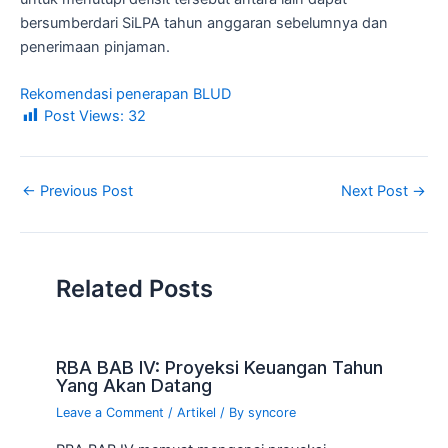
bersumberdari SiLPA tahun anggaran sebelumnya dan
penerimaan pinjaman.
Rekomendasi penerapan BLUD
Post Views:
32
←
Previous Post
Next Post
→
Related Posts
RBA BAB IV: Proyeksi Keuangan Tahun
Yang Akan Datang
Leave a Comment
/
Artikel
/ By
syncore