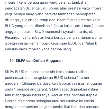
imbalan kerja berupa uang yang bersifat tambahan
pendapatan diluar gaji; d). Bonus atas prestasi yaitu imbalan
kerja berupa uang yang bersifat tambahan pendapatan
diluar gaji, tunjangan tetap dan insentif, atas prestasi kerja
BLUD yang dapat diberikan 1 (satu) kali dalam 1 (satu) tahun
anggaran setelah BLUD memenuhi syarat tertentu; e).
Pesangon yaitu imbalan kerja berupa uang santunan purna
jabatan sesuai kemampuan keuangan BLUD; dan/atau f).
Pensiun yaitu imbalan kerja berupa uang.
SiLPA dan Defisit Anggaran.
SiLPA BLUD merupakan selisih lebih antara realisasi
penerimaan dan pengeluaran BLUD selama 1 tahun
anggaran (dihitung berdasarkan laporan realisasi anggaran
pada 1 periode anggaran). SiLPA dapat digunakan dalam
tahun anggaran berikutnya, kecuali atas perintah Kepala
Daerah disetorkan sebagian atau seluruhnya ke kasda
dengan mempertimbangkan posisi likuiditas dan rencana