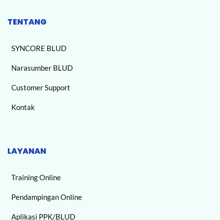
TENTANG
SYNCORE BLUD
Narasumber BLUD
Customer Support
Kontak
LAYANAN
Training Online
Pendampingan Online
Aplikasi PPK/BLUD